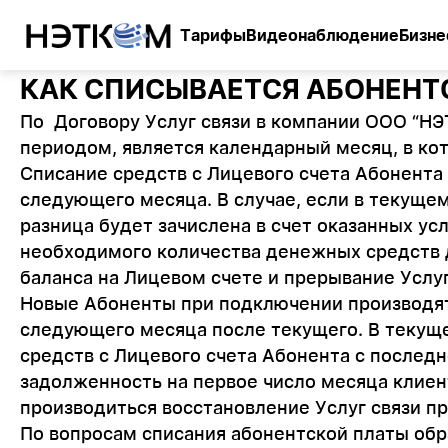
Тарифы
Видеонаблюдение
Бизне
КАК СПИСЫВАЕТСЯ АБОНЕНТ
По Договору Услуг связи в компании ООО “Н
периодом, является календарный месяц, в ко
Списание средств с Лицевого счета Абонента 
следующего месяца. В случае, если в текуще
разница будет зачислена в счет оказанных ус
необходимого количества денежных средств 
баланса на Лицевом счете и прерывание Услу
Новые Абоненты при подключении производят 
следующего месяца после текущего. В текуще
средств с Лицевого счета Абонента с послед
задолженность на первое число месяца клиен
производиться восстановление Услуг связи п
По вопросам списания абонентской платы об