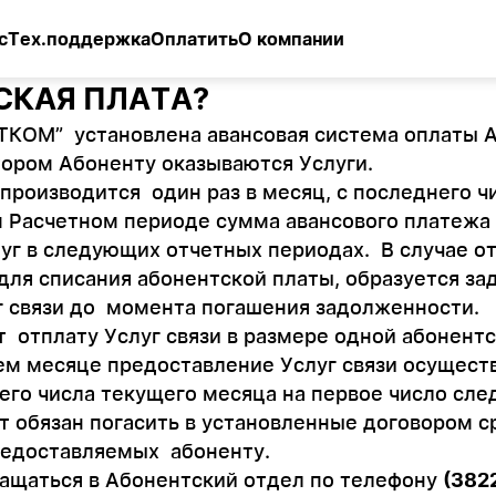
с
Тех.поддержка
Оплатить
О компании
СКАЯ ПЛАТА?
ЭТКОМ” установлена авансовая система оплаты 
тором Абоненту оказываются Услуги.
производится один раз в месяц, с последнего ч
м Расчетном периоде сумма авансового платежа 
луг в следующих отчетных периодах. В случае о
для списания абонентской платы, образуется з
г связи до момента погашения задолженности.
отплату Услуг связи в размере одной абонентс
м месяце предоставление Услуг связи осуществ
него числа текущего месяца на первое число сл
т обязан погасить в установленные договором с
редоставляемых абоненту.
ращаться в Абонентский отдел по телефону
(382