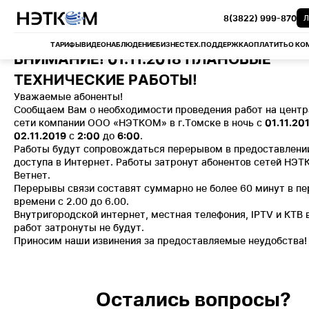
8(3822) 999-870
Л
ТАРИФЫ
ВИДЕОНАБЛЮДЕНИЕ
БИЗНЕС
ТЕХ.ПОДДЕРЖКА
ОПЛАТИТЬ
О КО
ВНИМАНИЕ! 01.11.2018 ПЛАНОВЫЕ
ТЕХНИЧЕСКИЕ РАБОТЫ!
Уважаемые абоненты!
Сообщаем Вам о необходимости проведения работ на центр
сети компании ООО «НЭТКОМ» в г.Томске в ночь с
01.11.20
02.11.2019
c
2:00
до
6:00
.
Работы будут сопровождаться перерывом в предоставлении
доступа в Интернет. Работы затронут абонентов сетей НЭТ
Ветнет.
Перерывы связи составят суммарно не более 60 минут в пе
времени с 2.00 до 6.00.
Внутригородской интернет, местная телефония, IPTV и КТВ 
работ затронуты не будут.
Приносим наши извинения за предоставляемые неудобства!
Остались вопросы?