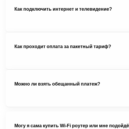
Как подключить интернет и телевидение?
Выберите подходящий тариф на сайте. Нажмите «Подключить» и
заполните форму заявки. В течение 10 минут перезвонит оператор,
договориться об удобном времени для визита мастера.
Как проходит оплата за пакетный тариф?
Оплата списывается единой суммой раз в месяц в дату подключения
Доступны различные способы оплаты: банковской картой, через Сб
Онлайн и терминалы.
Можно ли взять обещанный платеж?
Да, услуга «Обещанный платеж» доступна в личном кабинете. Вы м
активировать доступ в интернет на несколько дней при нулевом бала
Могу я сама купить Wi-Fi роутер или мне подойдёт