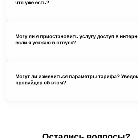
что уже есть?
Да, вы можете использовать свой роутер, если он поддерживает
необходимые технологии. Наш мастер поможет его настроить при
подключении.
Могу ли я приостановить услугу доступ в интерн
если я уезжаю в отпуск?
Да, доступна услуга временной блокировки счета. Вы можете активи
ее в личном кабинете или позвонив в службу поддержки.
Могут ли измениться параметры тарифа? Уведо
провайдер об этом?
Провайдер оставляет за собой право менять тарифные планы,
предварительно уведомив абонентов через сайт или личный кабинет
соответствии с договором.
Остались вопросы?