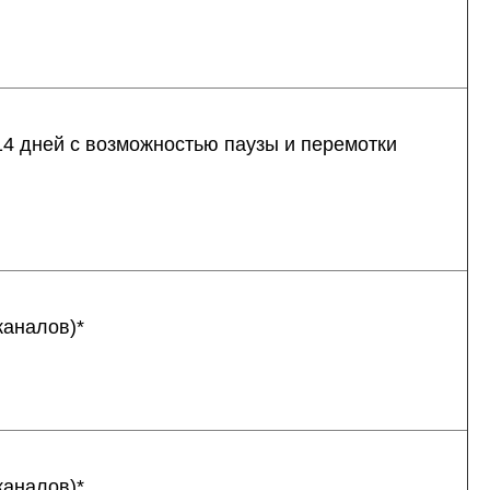
14 дней c возможностью паузы и перемотки
каналов)*
каналов)*