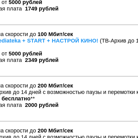
 от
5000 рублей
кая плата
1749 рублей
а скорости до
100 Мбит/сек
mediateka + START + НАСТРОЙ КИНО!
(ТВ-Архив до 
 от
5000 рублей
кая плата
2349 рублей
а скорости до
200 Мбит/сек
рхив до 14 дней c возможностью паузы и перемотки 
я
бесплатно
**
кая плата
2000 рублей
а скорости до
200 Мбит/сек
рхив до 14 дней c возможностью паузы и перемотки 