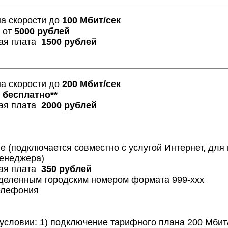
а скорости до
100 Мбит/сек
 от
5000 рублей
кая плата
1500 рублей
а скорости до
200 Мбит/сек
я
бесплатно**
кая плата
2000 рублей
е (подключается совместно с услугой Интернет, дл
менеджера)
кая плата
350 рублей
деленным городским номером формата 999-ххх
елефония
условии: 1) подключение тарифного плана 200 Мбит/