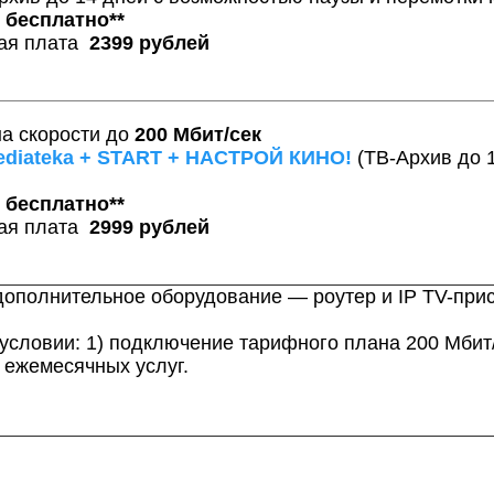
я
бесплатно**
кая плата
2399 рублей
а скорости до
200 Мбит/сек
mediateka + START + НАСТРОЙ КИНО!
(ТВ-Архив до 
я
бесплатно**
кая плата
2999 рублей
дополнительное оборудование — роутер и IP TV-при
условии: 1) подключение тарифного плана 200 Мбит/
 ежемесячных услуг.